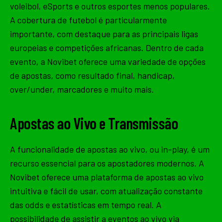
voleibol, eSports e outros esportes menos populares.
A cobertura de futebol é particularmente
importante, com destaque para as principais ligas
europeias e competições africanas. Dentro de cada
evento, a Novibet oferece uma variedade de opções
de apostas, como resultado final, handicap,
over/under, marcadores e muito mais.
Apostas ao Vivo e Transmissão
A funcionalidade de apostas ao vivo, ou in-play, é um
recurso essencial para os apostadores modernos. A
Novibet oferece uma plataforma de apostas ao vivo
intuitiva e fácil de usar, com atualização constante
das odds e estatísticas em tempo real. A
possibilidade de assistir a eventos ao vivo via