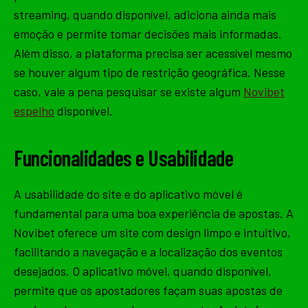
streaming, quando disponível, adiciona ainda mais
emoção e permite tomar decisões mais informadas.
Além disso, a plataforma precisa ser acessível mesmo
se houver algum tipo de restrição geográfica. Nesse
caso, vale a pena pesquisar se existe algum
Novibet
espelho
disponível.
Funcionalidades e Usabilidade
A usabilidade do site e do aplicativo móvel é
fundamental para uma boa experiência de apostas. A
Novibet oferece um site com design limpo e intuitivo,
facilitando a navegação e a localização dos eventos
desejados. O aplicativo móvel, quando disponível,
permite que os apostadores façam suas apostas de