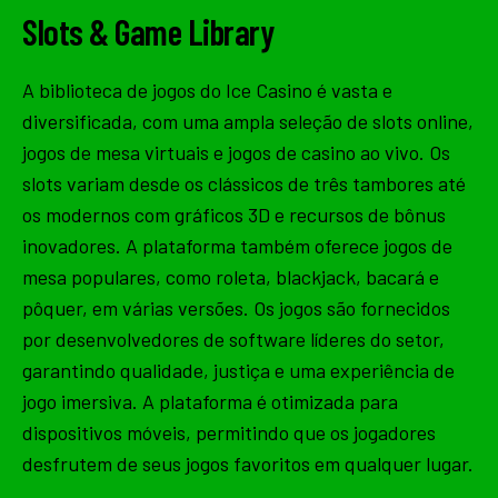
Slots & Game Library
A biblioteca de jogos do Ice Casino é vasta e
diversificada, com uma ampla seleção de slots online,
jogos de mesa virtuais e jogos de casino ao vivo. Os
slots variam desde os clássicos de três tambores até
os modernos com gráficos 3D e recursos de bônus
inovadores. A plataforma também oferece jogos de
mesa populares, como roleta, blackjack, bacará e
pôquer, em várias versões. Os jogos são fornecidos
por desenvolvedores de software líderes do setor,
garantindo qualidade, justiça e uma experiência de
jogo imersiva. A plataforma é otimizada para
dispositivos móveis, permitindo que os jogadores
desfrutem de seus jogos favoritos em qualquer lugar.