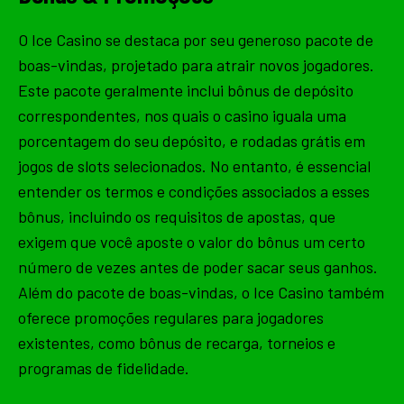
O Ice Casino se destaca por seu generoso pacote de
boas-vindas, projetado para atrair novos jogadores.
Este pacote geralmente inclui bônus de depósito
correspondentes, nos quais o casino iguala uma
porcentagem do seu depósito, e rodadas grátis em
jogos de slots selecionados. No entanto, é essencial
entender os termos e condições associados a esses
bônus, incluindo os requisitos de apostas, que
exigem que você aposte o valor do bônus um certo
número de vezes antes de poder sacar seus ganhos.
Além do pacote de boas-vindas, o Ice Casino também
oferece promoções regulares para jogadores
existentes, como bônus de recarga, torneios e
programas de fidelidade.